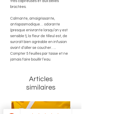
très capiteuses et aux belles
bractées.
Calmante, amaigrissante,
antispasmodique… odorante
(presque enivrante lorsqu’on y est
sensible !), la fleur de tilleul est, de
surcroît bien agréable en infusion
avant d’aller se coucher…..
Compter 5 feuilles par tasse et ne
jamais faire bouillir l’eau.
Articles
similaires
Cuvée 2025