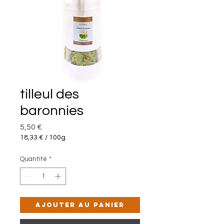
tilleul des
baronnies
Prix
5,50 €
18,33 €
/
100g
18,33 €
pour
Quantité
*
100
Grammes
Ajouter au panier