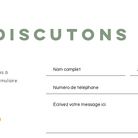
discuton
s
as à
rmulaire.
m